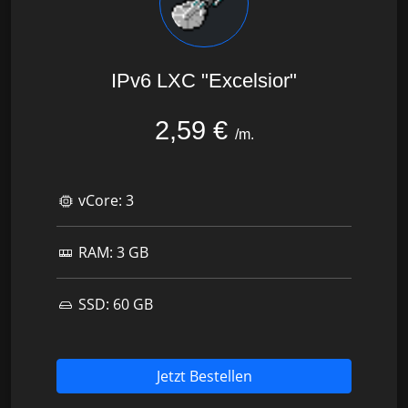
IPv6 LXC "Excelsior"
2,59 €
/m.
vCore:
3
RAM:
3 GB
SSD:
60 GB
Jetzt Bestellen