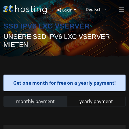
Deutsch
Login
SSD IPV6 LXC VSERVER
UNSERE SSD IPV6 LXC VSERVER
MIETEN
Get one month for free on a yearly payment!
monthly payment
yearly payment