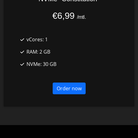
€6,99
/mtl.
vCores:
1
RAM:
2 GB
NVMe:
30 GB
Order now