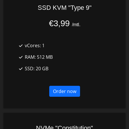
SSD KVM "Type 9"
€3,99
/mtl.
vCores:
1
RAM:
512 MB
SSD:
20 GB
Order now
NVMe "Constitution"