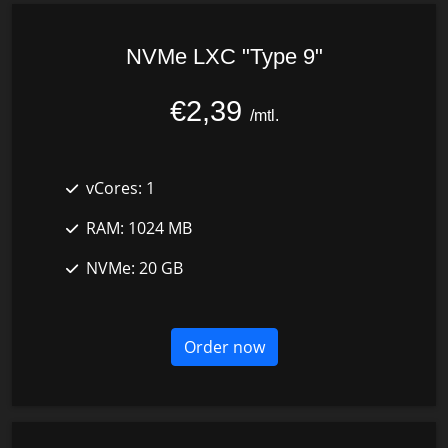
NVMe LXC "Type 9"
€2,39
/mtl.
vCores:
1
RAM:
1024 MB
NVMe:
20 GB
Order now