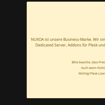
NUXOA ist unsere Business-Marke. Wir sin
Dedicated Server, Addons für Plesk und 
Bitte beachte, dass Pr
Auch wenn NUXOA 
Wichtig! Plesk-Liz