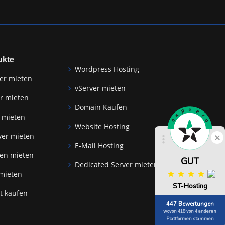
ukte
Wordpress Hosting
er mieten
vServer mieten
r mieten
Domain Kaufen
 mieten
Website Hosting
Schlie
ver mieten
E-Mail Hosting
zen mieten
GUT
Dedicated Server mieten
 mieten
ST-Hosting
at kaufen
447 Bewertungen
wovon 418 von 4 anderen
Plattformen stammen